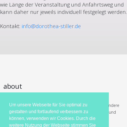
wie Länge der Veranstaltung und Anfahrtsweg und
kann daher nur jeweils individuell festgelegt werden.
Kontakt:
info@dorothea-stiller.de
about
Dorothea Stiller schreibt humorvolle Liebesgeschichten,
Um unsere Webseite für Sie optimal zu
historische Liebesromane und Krimis. Dabei gilt ihre besondere
gestalten und fortlaufend verbessern zu
Liebe den britischen Inseln und dem späten achtzehnten und
können, verwenden wir Cookies. Durch die
frühen neunzehnten Jahrhundert.
weitere Nutzung der Webseite stimmen Sie