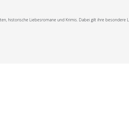
hten, historische Liebesromane und Krimis. Dabei gilt ihre besondere
© 2026 Your Company. All Rights Reserved. Designed By JoomShaper