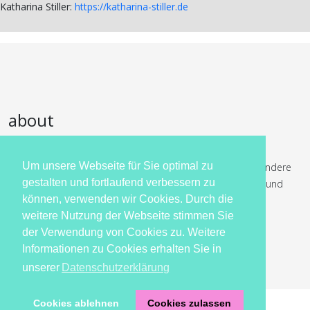
Katharina Stiller:
https://katharina-stiller.de
about
Dorothea Stiller schreibt humorvolle Liebesgeschichten,
Um unsere Webseite für Sie optimal zu
historische Liebesromane und Krimis. Dabei gilt ihre besondere
gestalten und fortlaufend verbessern zu
Liebe den britischen Inseln und dem späten achtzehnten und
können, verwenden wir Cookies. Durch die
frühen neunzehnten Jahrhundert.
weitere Nutzung der Webseite stimmen Sie
der Verwendung von Cookies zu. Weitere
Informationen zu Cookies erhalten Sie in
unserer
Datenschutzerklärung
Cookies ablehnen
Cookies zulassen